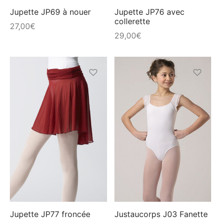
choisies
choisies
Jupette JP69 à nouer
Jupette JP76 avec
collerette
sur
sur
27,00
€
29,00
€
la
la
page
page
du
du
produit
produit
Ce
Ce
produit
produit
a
a
plusieurs
plusieur
variations.
variation
Les
Les
options
options
peuvent
peuvent
être
être
choisies
choisies
Jupette JP77 froncée
Justaucorps J03 Fanette