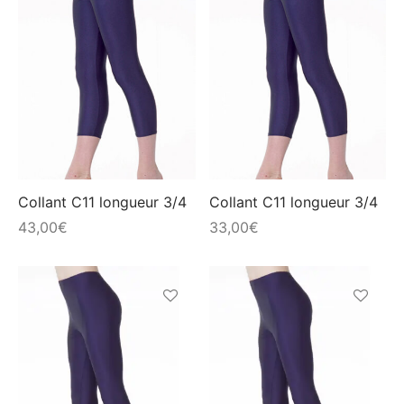
produit
produit
a
a
plusieurs
plusieur
variations.
variation
Les
Les
options
options
peuvent
peuvent
être
être
choisies
choisies
Collant C11 longueur 3/4
Collant C11 longueur 3/4
sur
sur
43,00
€
33,00
€
la
la
page
page
du
du
produit
produit
Ce
Ce
produit
produit
a
a