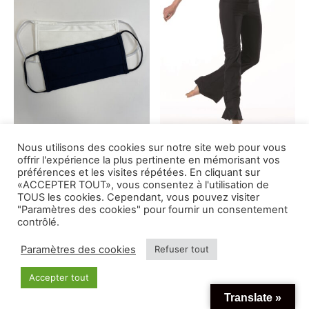
Ce
Ce
39,00€
49,00€
produit
produit
a
a
plusieurs
plusieur
variations.
variation
Les
Les
options
options
peuvent
peuvent
Nous utilisons des cookies sur notre site web pour vous
être
être
offrir l'expérience la plus pertinente en mémorisant vos
choisies
choisies
préférences et les visites répétées. En cliquant sur
Masques COVID19
Pantalon P34 trompette
«ACCEPTER TOUT», vous consentez à l'utilisation de
sur
sur
5,00
€
50,00
€
TOUS les cookies. Cependant, vous pouvez visiter
la
la
"Paramètres des cookies" pour fournir un consentement
contrôlé.
page
page
du
du
Paramètres des cookies
Refuser tout
produit
produit
Ce
Ce
Accepter tout
produit
produit
Translate »