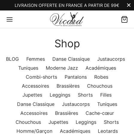
LIVRAISON OFFERTE EN FRANCE A PARTIR DE 99€
Shop
Back
Back
Back
Back
Back
Back
Back
Back
Back
BLOG
Femmes
Danse Classique
Justaucorps
Tuniques
Moderne Jazz
Académiques
MMES
SE CLASSIQUE
ERN JAZZ
ESSOIRES
LES
SE CLASSIQUE
ESSOIRES
MMES/GARCONS
MARQUE
Combi-shorts
Pantalons
Robes
Accessoires
Brassières
Chouchous
e Classique
aucorps
démiques
sières
e Classique
aucorps
sières
démiques
sommes nous ?
Jupettes
Leggings
Shorts
Filles
ern Jazz
ques
i-shorts
illères
ssoires
ques
he-cœur
ings
ng Off
Danse Classique
Justaucorps
Tuniques
Accessoires
Brassières
Cache-cœur
ssoires
s
alons
uchous
s
illères
ards
logues Vicard
Chouchous
Jupettes
Leggings
Shorts
Homme/Garçon
Académiques
Leotards
es
s et jupettes
uchous
alons