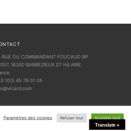
ONTACT
4 RUE DU COMMANDANT FOUCAUD BP
057, 16300 BARBEZIEUX ST HILAIRE,
ance
3 (0)5 45 79 01 05
fo@vicard.com
Paramètres des cookies
Refuser tout
Accepter tout
Translate »