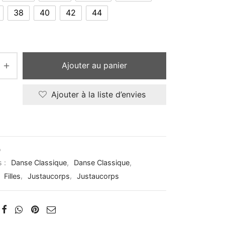
38
40
42
44
Ajouter au panier
Ajouter à la liste d’envies
D
s :
Danse Classique
,
Danse Classique
,
,
Filles
,
Justaucorps
,
Justaucorps