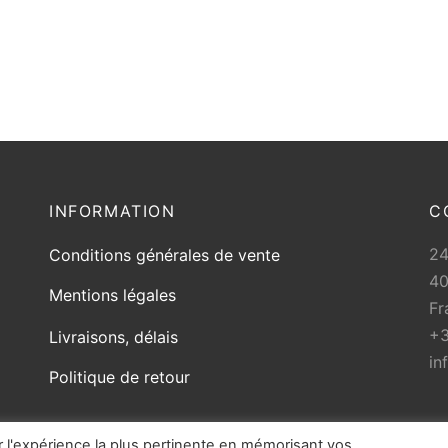
produit
INFORMATION
C
2
Conditions générales de vente
40
Mentions légales
Fr
+3
Livraisons, délais
in
Politique de retour
r l'expérience la plus pertinente en mémorisant vos