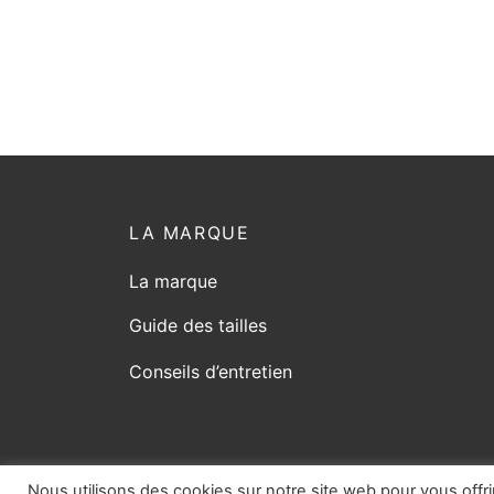
produit
LA MARQUE
La marque
Guide des tailles
Conseils d’entretien
Nous utilisons des cookies sur notre site web pour vous offri