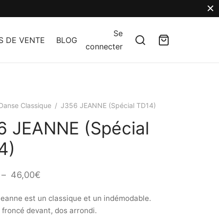
Se
S DE VENTE
BLOG
connecter
Danse Classique
/
J356 JEANNE (Spécial TD14)
6 JEANNE (Spécial
4)
Plage
–
46,00
€
de
eanne est un classique et un indémodable.
prix :
 froncé devant, dos arrondi.
40,00€