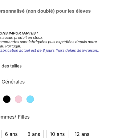
à
ersonnalisé (non doublé) pour les élèves
46,00€
ONS IMPORTANTES :
s aucun produit en stock.
commandes sont fabriquées puis expédiées depuis notre
 au Portugal.
fabrication actuel est de 8 jours (hors délais de livraison).
 des tailles
 Générales
emmes/ Filles
6 ans
8 ans
10 ans
12 ans