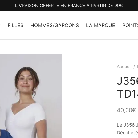
LIVRAISON OFFERTE EN FRANCE A PARTIR DE 99€
S
FILLES
HOMMES/GARCONS
LA MARQUE
POINT
Accueil
/
J35
TD1
40,00
€
Le J356 J
Décolleté