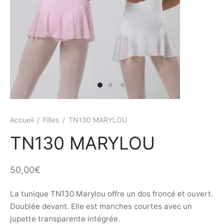
ings
s et jupettes
shirts
ts
ings
ts
ques COVID19
Accueil
/
Filles
/
TN130 MARYLOU
TN130 MARYLOU
50,00
€
La tunique TN130 Marylou offre un dos froncé et ouvert.
Doublée devant. Elle est manches courtes avec un
jupette transparente intégrée.