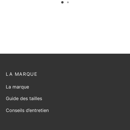
du
du
t
produit
produit
LA MARQUE
La marque
Guide des tailles
Conseils d’entretien