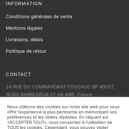
INFORMATION
Conditions générales de vente
Mentions légales
Livraisons, délais
Politique de retour
CONTACT
24 RUE DU COMMANDANT FOUCAUD BP 40057,
16300 BARBEZIEUX ST HILAIRE, France
+33 (0)5 45 79 01 05
Nous utilisons des cookies sur notre site web pour vous
info@vicard.com
offrir l'expérience la plus pertinente en mémorisant vos
préférences et les visites répétées. En cliquant sur
«ACCEPTER TOUT», vous consentez à l'utilisation de
TOUS les cookies. Cependant, vous pouvez visiter