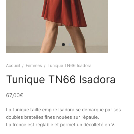
ings
s et jupettes
shirts
ts
ings
ts
ques COVID19
Accueil
/
Femmes
/
Tunique TN66 Isadora
Tunique TN66 Isadora
67,00
€
La tunique taille empire Isadora se démarque par ses
doubles bretelles fines nouées sur l’épaule.
La fronce est réglable et permet un décolleté en V.