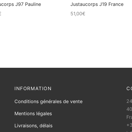
ucorps J97 Pauline
Justaucorps J19 France
la
€
51,00
€
page
du
produit
INFORMATION
C
2
Conditions générales de vente
40
Mentions légales
Fr
+3
Livraisons, délais