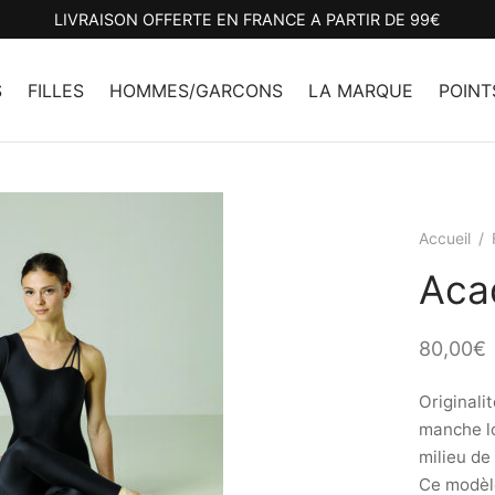
LIVRAISON OFFERTE EN FRANCE A PARTIR DE 99€
S
FILLES
HOMMES/GARCONS
LA MARQUE
POINT
Accueil
/
Aca
80,00
€
Originali
manche lo
milieu de 
Ce modèle