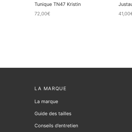
Tunique TN47 Kristin
Justa
la
72,00
€
41,00
page
du
produit
LA MARQUE
La marque
Guide des tailles
Conseils d’entretien