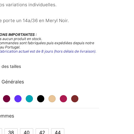
os variations individuelles.
 porte un 14a/36 en Meryl Noir.
ONS IMPORTANTES :
s aucun produit en stock.
commandes sont fabriquées puis expédiées depuis notre
 au Portugal.
fabrication actuel est de 8 jours (hors délais de livraison).
 des tailles
 Générales
Femmes
38
40
42
44