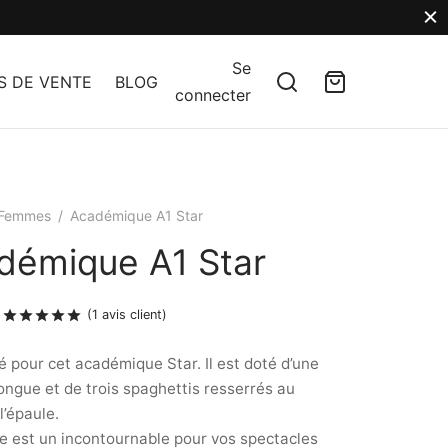
Se
S DE VENTE
BLOG
connecter
Femmes
/
Académique A1 Star
démique A1 Star
Noté
sur 5 basé sur
1
notation client
(
1
avis client)
té pour cet académique Star. Il est doté d’une
ngue et de trois spaghettis resserrés au
l’épaule.
 est un incontournable pour vos spectacles