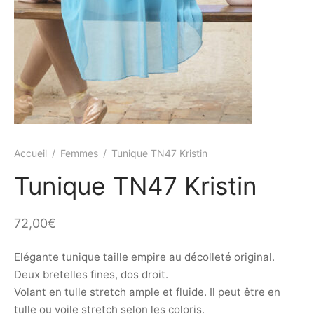
ings
s et jupettes
shirts
ts
ings
ts
ques COVID19
Accueil
/
Femmes
/
Tunique TN47 Kristin
Tunique TN47 Kristin
72,00
€
Elégante tunique taille empire au décolleté original.
Deux bretelles fines, dos droit.
Volant en tulle stretch ample et fluide. Il peut être en
tulle ou voile stretch selon les coloris.