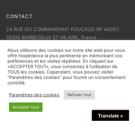
CONTACT
24 RUE DU COMMANDANT FOUCAUD BP 40057,
16300 BARBEZIEUX ST HILAIRE, France
+33 (0)5 45 79 01 05
Nous utilisons des cookies sur notre site web pour vous
info@vicard.com
offrir l'expérience la plus pertinente en mémorisant vos
préférences et les visites répétées. En cliquant sur
«ACCEPTER TOUT», vous consentez à l'utilisation de
TOUS les cookies. Cependant, vous pouvez visiter
"Paramètres des cookies" pour fournir un consentement
contrôlé.
Paramètres des cookies
Refuser tout
© Copyright 2026
vicard.com
tout droit réservé. Toute
Accepter tout
reproduction partielle ou totale du site est interdite.
Translate »