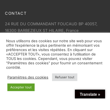
CONTACT
24 RUE DU COMMANDANT FOUCAUD BP 40057,
16300 BARBEZIEUX ST HILAIRE, France
+33 (0)5 45 79 01 05
Nous utilisons des cookies sur notre site web pour vous
info@vicard.com
offrir l'expérience la plus pertinente en mémorisant vos
préférences et les visites répétées. En cliquant sur
«ACCEPTER TOUT», vous consentez à l'utilisation de
TOUS les cookies. Cependant, vous pouvez visiter
"Paramètres des cookies" pour fournir un consentement
contrôlé.
Paramètres des cookies
Refuser tout
© Copyright 2026
vicard.com
tout droit réservé. Toute
Accepter tout
reproduction partielle ou totale du site est interdite.
Translate »