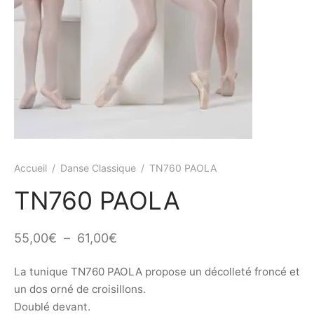
ings
s et jupettes
shirts
ts
ings
ts
ques COVID19
Accueil
/
Danse Classique
/
TN760 PAOLA
TN760 PAOLA
Plage
55,00
€
–
61,00
€
de
La tunique TN760 PAOLA propose un décolleté froncé et
prix :
un dos orné de croisillons.
55,00€
Doublé devant.