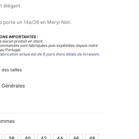
et élégant.
 porte un 14a/36 en Meryl Noir.
ONS IMPORTANTES :
s aucun produit en stock.
commandes sont fabriquées puis expédiées depuis notre
 au Portugal.
fabrication actuel est de 8 jours (hors délais de livraison).
 des tailles
 Générales
Femmes
38
40
42
44
46
48