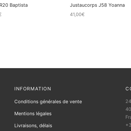
R20 Baptista
Justaucorps J58 Yoanna
la
€
41,00
€
page
du
produit
INFORMATION
C
2
Conditions générales de vente
40
Mentions légales
Fr
+3
Livraisons, délais