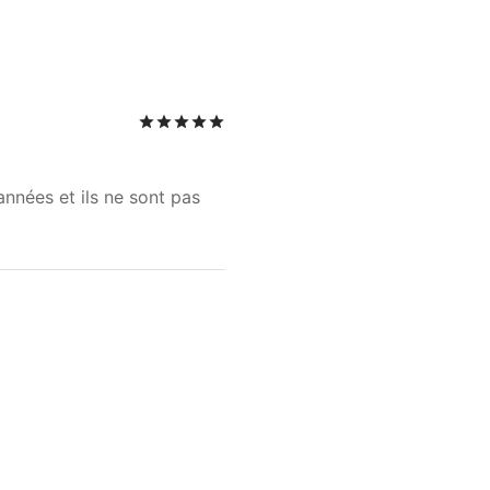
Note
sur 5
années et ils ne sont pas