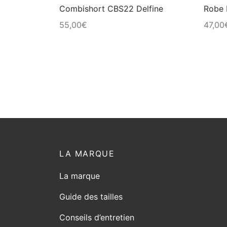
Combishort CBS22 Delfine
Robe 
la
55,00
€
47,00
page
du
produit
LA MARQUE
La marque
Guide des tailles
Conseils d’entretien