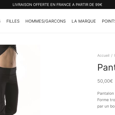
LIVRAISON OFFERTE EN FRANCE A PARTIR DE 99€
S
FILLES
HOMMES/GARCONS
LA MARQUE
POINT
Accueil
/
Pan
50,00
€
Pantalon 
Forme tro
par un bo