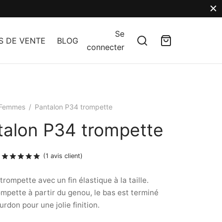
Se
S DE VENTE
BLOG
connecter
Femmes
/
Pantalon P34 trompette
talon P34 trompette
Noté
sur 5 basé sur
1
notation client
(
1
avis client)
trompette avec un fin élastique à la taille.
mpette à partir du genou, le bas est terminé
urdon pour une jolie finition.