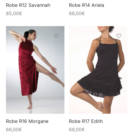
choisies
choisies
Robe R12 Savannah
Robe R14 Ariela
sur
sur
85,00
€
66,00
€
la
la
page
page
du
du
produit
produit
Ce
Ce
produit
produit
a
a
plusieurs
plusieur
variations.
variation
Les
Les
options
options
peuvent
peuvent
être
être
choisies
choisies
Robe R16 Morgane
Robe R17 Edith
sur
sur
66,00
€
66,00
€