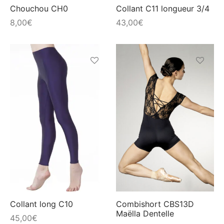
choisies
choisies
Chouchou CH0
Collant C11 longueur 3/4
sur
sur
8,00
€
43,00
€
la
la
page
page
du
du
produit
produit
Ce
Ce
produit
produit
a
a
plusieurs
plusieur
variations.
variation
Les
Les
options
options
peuvent
peuvent
être
être
choisies
choisies
Collant long C10
Combishort CBS13D
Maëlla Dentelle
sur
sur
45,00
€