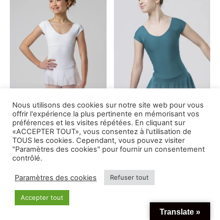
à
à
produit
produit
Ce
Ce
54,00€
54,00€
produit
produit
a
a
plusieurs
plusieur
variations.
variation
Les
Les
options
options
peuvent
peuvent
Nous utilisons des cookies sur notre site web pour vous
offrir l'expérience la plus pertinente en mémorisant vos
être
être
préférences et les visites répétées. En cliquant sur
choisies
choisies
TN822 CONSTANCE
TN96 YANIS
«ACCEPTER TOUT», vous consentez à l'utilisation de
TOUS les cookies. Cependant, vous pouvez visiter
sur
sur
Plage
Plage
53,00
€
–
59,00
€
51,00
€
–
57,00
€
"Paramètres des cookies" pour fournir un consentement
la
la
de
de
contrôlé.
prix :
prix :
page
page
Paramètres des cookies
Refuser tout
53,00€
51,00€
du
du
à
à
produit
produit
Accepter tout
Ce
Ce
59,00€
57,00€
Translate »
produit
produit