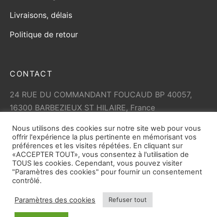
Livraisons, délais
Politique de retour
CONTACT
24 RUE DU COMMANDANT FOUCAUD BP 40057,
16300 BARBEZIEUX ST HILAIRE, France
+33 (0)5 45 79 01 05
Nous utilisons des cookies sur notre site web pour vous
info@vicard.com
offrir l'expérience la plus pertinente en mémorisant vos
préférences et les visites répétées. En cliquant sur
«ACCEPTER TOUT», vous consentez à l'utilisation de
TOUS les cookies. Cependant, vous pouvez visiter
"Paramètres des cookies" pour fournir un consentement
contrôlé.
Paramètres des cookies
Refuser tout
© Copyright 2026
vicard.com
tout droit réservé. Toute