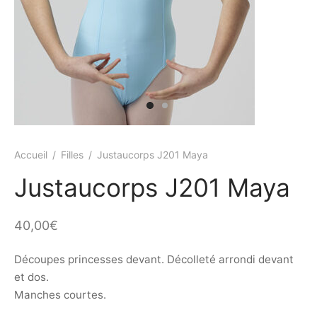
ings
s et jupettes
shirts
ts
ings
ts
ques COVID19
Accueil
/
Filles
/
Justaucorps J201 Maya
Justaucorps J201 Maya
40,00
€
Découpes princesses devant. Décolleté arrondi devant
et dos.
Manches courtes.