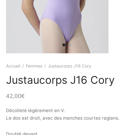
ings
s et jupettes
shirts
ts
ings
ts
ques COVID19
Accueil
/
Femmes
/
Justaucorps J16 Cory
Justaucorps J16 Cory
42,00
€
Décolleté légèrement en V.
Le dos est droit, avec des manches courtes raglans.
Doublé devant.