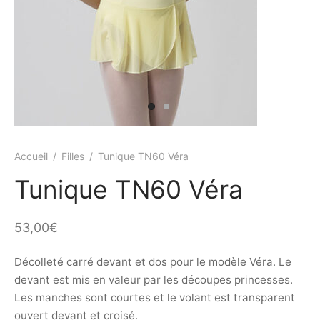
ings
s et jupettes
shirts
ts
ings
ts
ques COVID19
Accueil
/
Filles
/
Tunique TN60 Véra
Tunique TN60 Véra
53,00
€
Décolleté carré devant et dos pour le modèle Véra. Le
devant est mis en valeur par les découpes princesses.
Les manches sont courtes et le volant est transparent
ouvert devant et croisé.