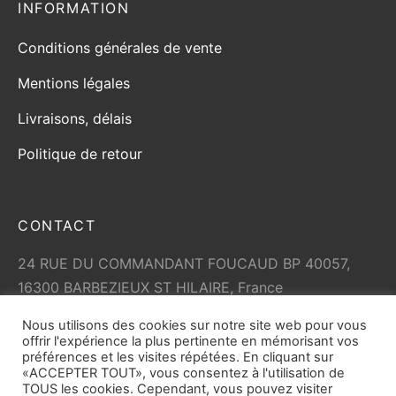
INFORMATION
Conditions générales de vente
Mentions légales
Livraisons, délais
Politique de retour
CONTACT
24 RUE DU COMMANDANT FOUCAUD BP 40057,
16300 BARBEZIEUX ST HILAIRE, France
+33 (0)5 45 79 01 05
Nous utilisons des cookies sur notre site web pour vous
info@vicard.com
offrir l'expérience la plus pertinente en mémorisant vos
préférences et les visites répétées. En cliquant sur
«ACCEPTER TOUT», vous consentez à l'utilisation de
TOUS les cookies. Cependant, vous pouvez visiter