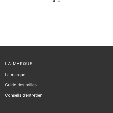
du
du
t
produit
produit
LA MARQUE
La marque
Guide des tailles
Conseils d’entretien