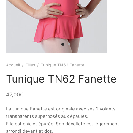
ings
s et jupettes
shirts
ts
ings
ts
ques COVID19
Accueil
/
Filles
/
Tunique TN62 Fanette
Tunique TN62 Fanette
47,00
€
La tunique Fanette est originale avec ses 2 volants
transparents superposés aux épaules.
Elle est chic et épurée. Son décolleté est légèrement
arrondi devant et dos.