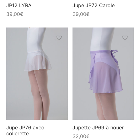
choisies
choisies
JP12 LYRA
Jupe JP72 Carole
sur
sur
39,00
€
39,00
€
la
la
page
page
du
du
produit
produit
Ce
Ce
produit
produit
a
a
plusieurs
plusieur
variations.
variation
Les
Les
options
options
peuvent
peuvent
être
être
choisies
choisies
Jupe JP76 avec
Jupette JP69 à nouer
collerette
sur
sur
32,00
€