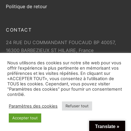
Politique de retour
CONTACT
24 RUE DU COMMANDANT FOUCAUD BP 40057,
16300 BARBEZIEUX ST HILAIRE, France
+33 (0)5 45 79 01 05
Nous utilisons des cookies sur notre site web pour vous
info@vicard.com
offrir l'expérience la plus pertinente en mémorisant vos
préférences et les visites répétées. En cliquant sur
«ACCEPTER TOUT», vous consentez à l'utilisation de
TOUS les cookies. Cependant, vous pouvez visiter
"Paramètres des cookies" pour fournir un consentement
contrôlé.
Paramètres des cookies
Refuser tout
© Copyright 2026
vicard.com
tout droit réservé. Toute
Accepter tout
reproduction partielle ou totale du site est interdite.
Translate »