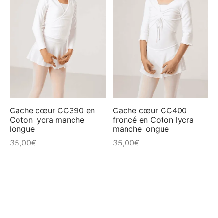
produit
produit
a
a
ings
s et jupettes
shirts
plusieurs
plusieur
variations.
variation
ts
ings
Les
Les
options
options
ts
peuvent
peuvent
ques COVID19
être
être
choisies
choisies
Cache cœur CC390 en
Cache cœur CC400
Coton lycra manche
froncé en Coton lycra
sur
sur
longue
manche longue
la
la
35,00
€
35,00
€
page
page
du
du
produit
produit