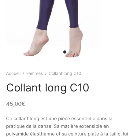
ings
s et jupettes
shirts
ts
ings
ts
ques COVID19
Accueil
/
Femmes
/
Collant long C10
Collant long C10
45,00
€
Ce collant long est une pièce essentielle dans la
pratique de la danse. Sa matière extensible en
polyamide élasthanne et sa ceinture plate à la taille, lui