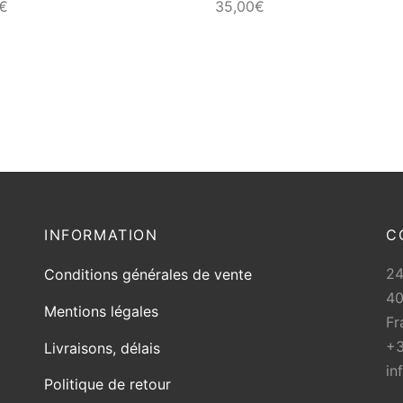
€
35,00
€
page
du
produit
INFORMATION
C
2
Conditions générales de vente
40
Mentions légales
Fr
+3
Livraisons, délais
in
Politique de retour