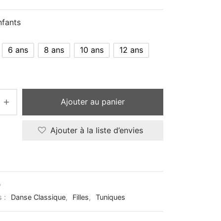
nfants
6 ans
8 ans
10 ans
12 ans
Ajouter au panier
Ajouter à la liste d’envies
D
s :
Danse Classique
,
Filles
,
Tuniques