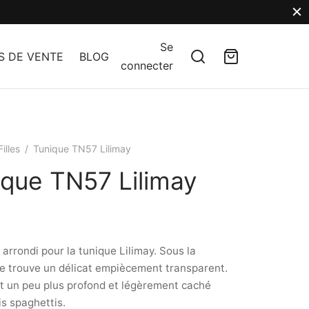
Se
S DE VENTE
BLOG
connecter
Filles
/
Tunique TN57 Lilimay
ique TN57 Lilimay
 arrondi pour la tunique Lilimay. Sous la
se trouve un délicat empiècement transparent.
t un peu plus profond et légèrement caché
is spaghettis.