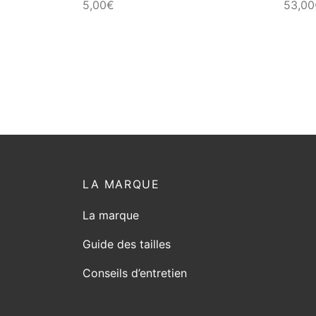
5,00
€
53,00
page
du
produit
LA MARQUE
La marque
Guide des tailles
Conseils d’entretien