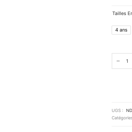
Tailles E
4 ans
UGS :
N
Catégorie