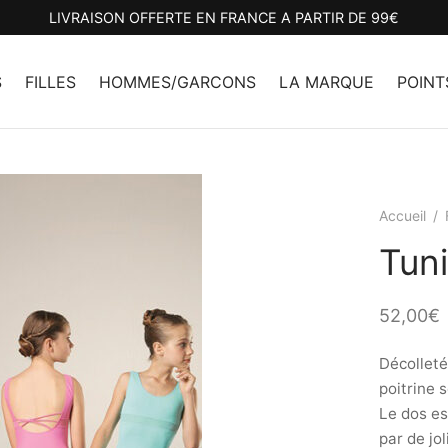
LIVRAISON OFFERTE EN FRANCE A PARTIR DE 99€
S
FILLES
HOMMES/GARCONS
LA MARQUE
POINT
Accueil
/
Tun
52,00
€
Décolleté
poitrine 
Le dos es
par de jol