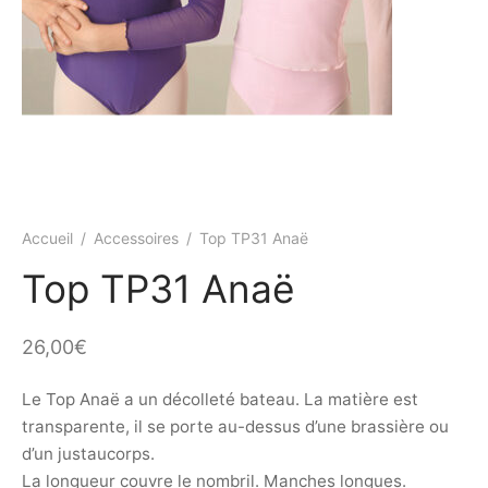
ings
s et jupettes
shirts
ts
ings
ts
ques COVID19
Accueil
/
Accessoires
/
Top TP31 Anaë
Top TP31 Anaë
26,00
€
Le Top Anaë a un décolleté bateau. La matière est
transparente, il se porte au-dessus d’une brassière ou
d’un justaucorps.
La longueur couvre le nombril. Manches longues.