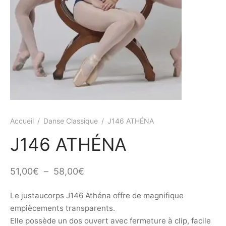
ings
s et jupettes
shirts
ts
ings
ts
ques COVID19
Accueil
/
Danse Classique
/
J146 ATHÉNA
J146 ATHÉNA
Plage
51,00
€
–
58,00
€
de
Le justaucorps J146 Athéna offre de magnifique
prix :
empiècements transparents.
51,00€
Elle possède un dos ouvert avec fermeture à clip, facile