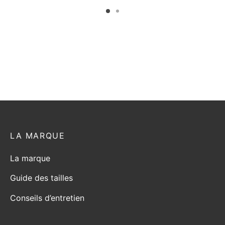
page
page
du
du
t
produit
produit
LA MARQUE
La marque
Guide des tailles
Conseils d’entretien