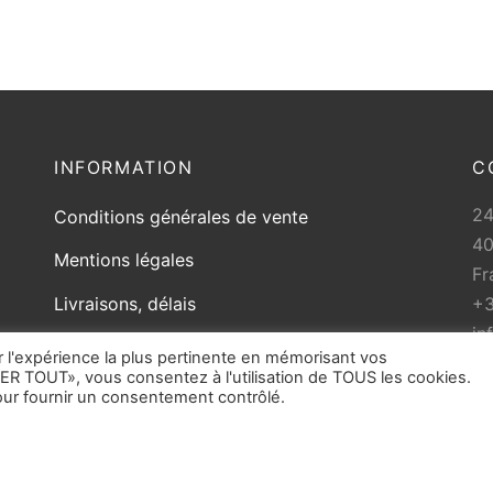
INFORMATION
C
2
Conditions générales de vente
40
Mentions légales
Fr
+3
Livraisons, délais
in
Politique de retour
r l'expérience la plus pertinente en mémorisant vos
ER TOUT», vous consentez à l'utilisation de TOUS les cookies.
ur fournir un consentement contrôlé.
Toute reproduction partielle ou