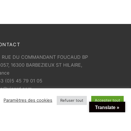
ONTACT
4 RUE DU COMMANDANT FOUCAUD BP
057, 16300 BARBEZIEUX ST HILAIRE,
ance
3 (0)5 45 79 01 05
fo@vicard.com
Paramètres des cookies
Refuser tout
Accepter tout
Translate »