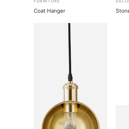
FURNITURE
DECO
Coat Hanger
Ston