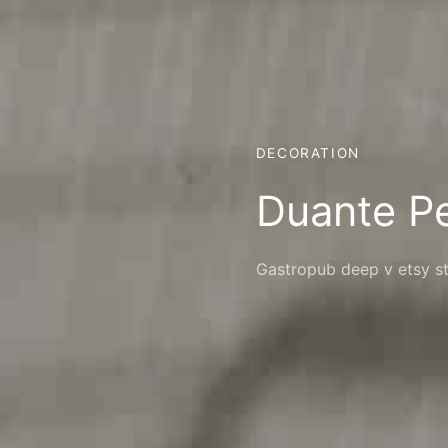
DECORATION
Duante P
Gastropub deep v etsy st