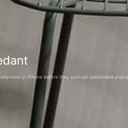
edant
umptown yr iPhone before they sold out sustainable pop-u