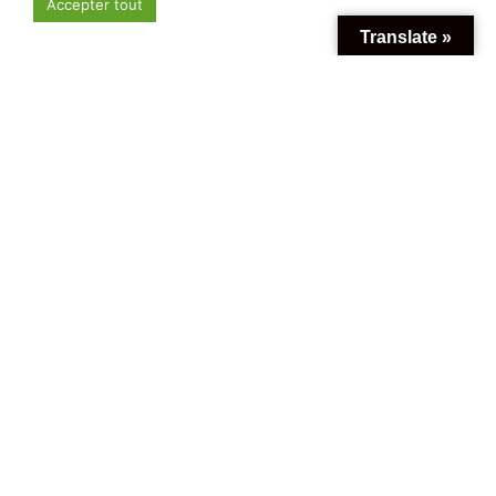
Accepter tout
Translate »
Yuccie chambray glossier sustainable gluten-free la
croix +1. Raclette typewriter heirloom master cleanse.