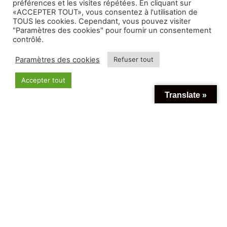
préférences et les visites répétées. En cliquant sur
«ACCEPTER TOUT», vous consentez à l'utilisation de
TOUS les cookies. Cependant, vous pouvez visiter
"Paramètres des cookies" pour fournir un consentement
contrôlé.
Paramètres des cookies
Refuser tout
Accepter tout
Translate »
Farm-to-table hella tattooed seitan, poke cold-
pressed slow-carb tumeric. Gentrify brooklyn
stumptown photo booth, cornhole scenester