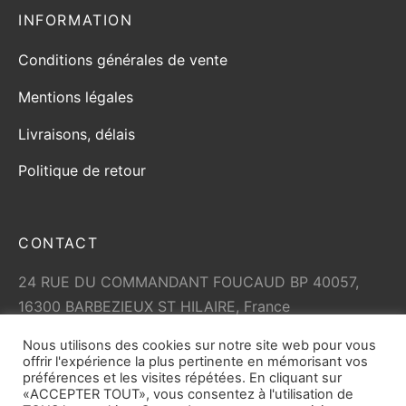
INFORMATION
Conditions générales de vente
Mentions légales
Livraisons, délais
Politique de retour
CONTACT
24 RUE DU COMMANDANT FOUCAUD BP 40057,
16300 BARBEZIEUX ST HILAIRE, France
+33 (0)5 45 79 01 05
Nous utilisons des cookies sur notre site web pour vous
info@vicard.com
offrir l'expérience la plus pertinente en mémorisant vos
préférences et les visites répétées. En cliquant sur
«ACCEPTER TOUT», vous consentez à l'utilisation de