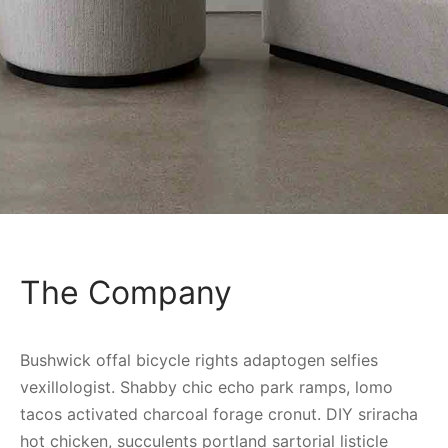
ings
s et jupettes
shirts
ts
ings
ts
ques COVID19
The Company
Bushwick offal bicycle rights adaptogen selfies
vexillologist. Shabby chic echo park ramps, lomo
tacos activated charcoal forage cronut. DIY sriracha
hot chicken, succulents portland sartorial listicle